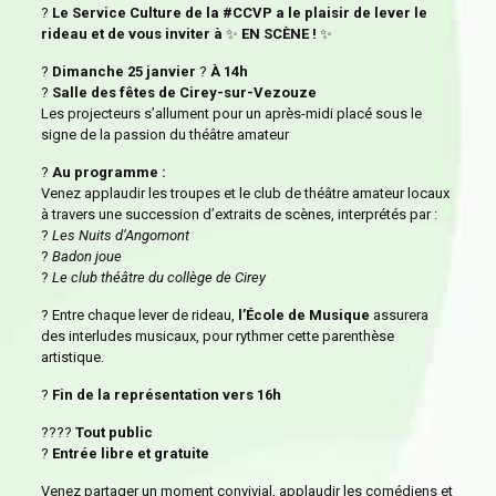
?
Le Service Culture de la #CCVP a le plaisir de lever le
rideau et de vous inviter à
✨
EN SCÈNE !
✨
?
Dimanche 25 janvier
?
À 14h
?
Salle des fêtes de Cirey-sur-Vezouze
Les projecteurs s’allument pour un après-midi placé sous le
signe de la passion du théâtre amateur
?
Au programme :
Venez applaudir les troupes et le club de théâtre amateur locaux
à travers une succession d’extraits de scènes, interprétés par :
?
Les Nuits d’Angomont
?
Badon joue
?
Le club théâtre du collège de Cirey
? Entre chaque lever de rideau,
l’École de Musique
assurera
des interludes musicaux, pour rythmer cette parenthèse
artistique.
?
Fin de la représentation vers 16h
?‍?‍?‍?
Tout public
?️
Entrée libre et gratuite
Venez partager un moment convivial, applaudir les comédiens et