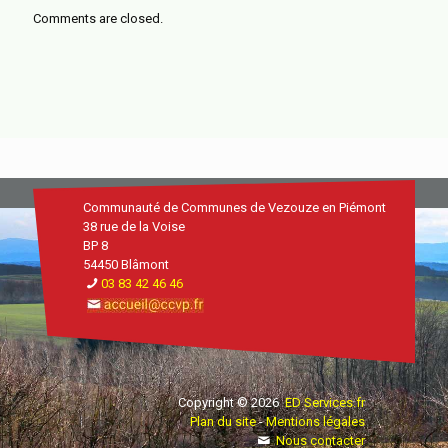
Comments are closed.
Communauté de Communes de Vezouze en Piémont
38 rue de la Voise
BP 8
54450 Blâmont
03 83 42 46 46
Copyright © 2026
ED Services.fr
Plan du site
-
Mentions légales
Nous contacter