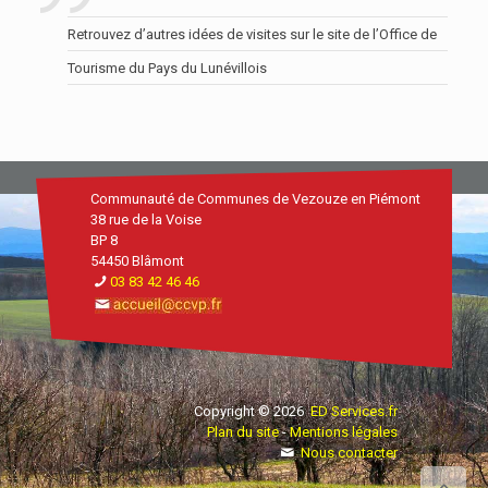
Retrouvez d’autres idées de visites sur le site
de l’Office de
Tourisme du Pays du Lunévillois
Communauté de Communes de Vezouze en Piémont
38 rue de la Voise
BP 8
54450 Blâmont
03 83 42 46 46
Copyright © 2026
ED Services.fr
Plan du site
-
Mentions légales
Nous contacter