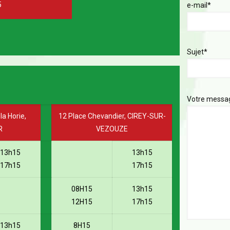
5
e-mail*
Sujet*
Votre messa
la Horie,
12 Place Chevandier, CIREY-SUR-
R
VEZOUZE
13h15
13h15
17h15
17h15
08H15
13h15
12H15
17h15
13h15
8H15