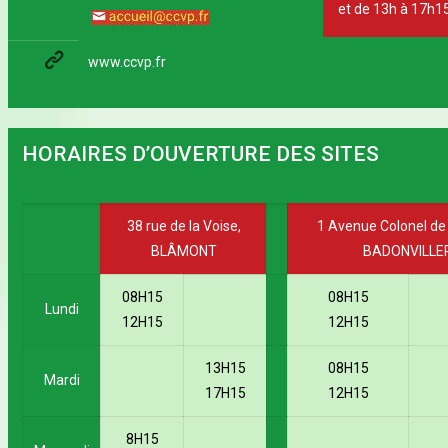
et de 13h à 17h1
www.ccvp.fr
HORAIRES D’OUVERTURE DES SITES
38 rue de la Voise,
1 Avenue Colonel de 
BLÂMONT
BADONVILLE
08H15
08H15
Lundi
12H15
12H15
13H15
08H15
Mardi
17H15
12H15
8H15