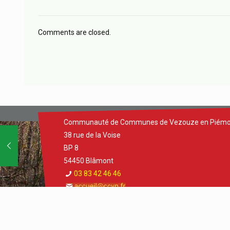
Comments are closed.
Communauté de Communes de Vezouze en Piémo
38 rue de la Voise
BP 8
54450 Blâmont
03 83 42 46 46