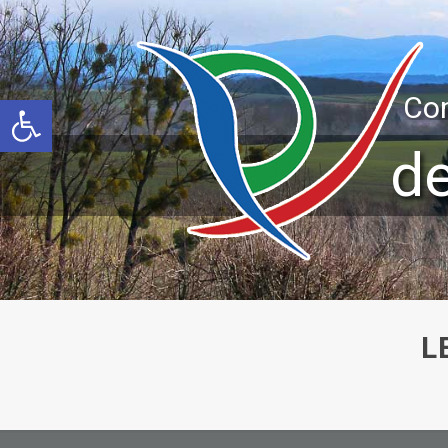
Ouvrir la barre d’outils
Co
d
L