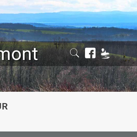
émont
UR