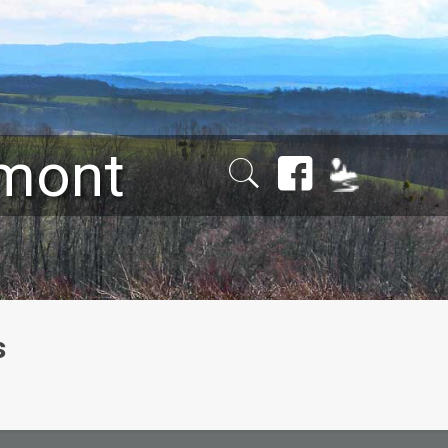
émont
s