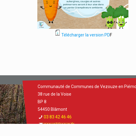
Télécharger la version PD
F
Communauté de Communes de Vezouze en Piémo
38 rue de la Voise
BP 8
54450 Blâmont
03 83 42 46 46