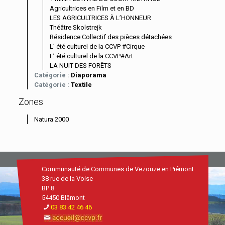
Agricultrices en Film et en BD
LES AGRICULTRICES À L’HONNEUR
Théâtre Skolstrejk
Résidence Collectif des pièces détachées
L’ été culturel de la CCVP #Cirque
L’ été culturel de la CCVP#Art
LA NUIT DES FORÊTS
Catégorie :
Diaporama
Catégorie :
Textile
Zones
Natura 2000
Communauté de Communes de Vezouze en Piémont
38 rue de la Voise
BP 8
54450 Blâmont
03 83 42 46 46